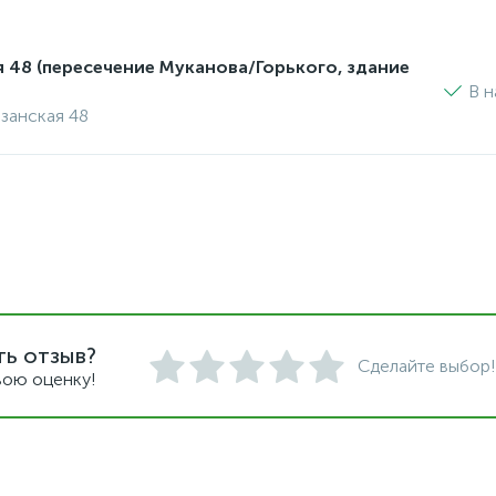
я 48 (пересечение Муканова/Горького, здание
В н
изанская 48
ть отзыв?
Сделайте выбор!
вою оценку!