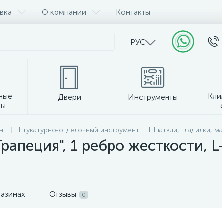
вка
О компании
Контакты
РУС
ные
Кли
Двери
Инструменты
лы
Прочее
нт
Штукатурно-отделочный инструмент
Шпатели, гладилки, ма
апеция", 1 ребро жесткости, L
газинах
Отзывы
0