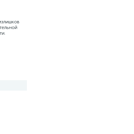
 излишков
ательной
ти.