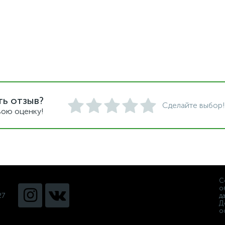
ть отзыв?
Сделайте выбор!
вою оценку!
С
о
27
д
Д
о