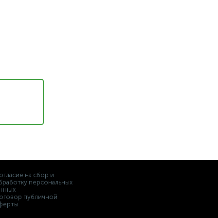
огласие на сбор и
бработку персональных
анных
оговор публичной
ферты