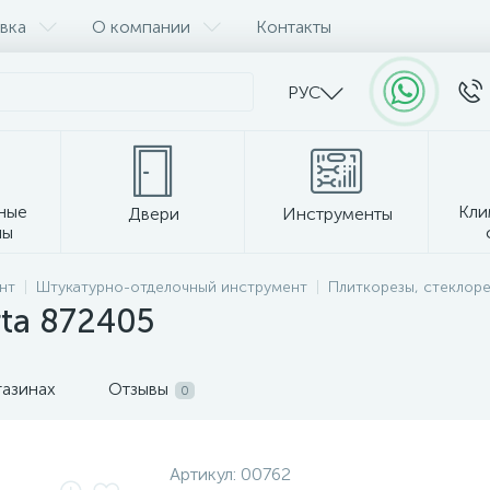
вка
О компании
Контакты
РУС
ные
Кли
Двери
Инструменты
лы
Прочее
нт
Штукатурно-отделочный инструмент
Плиткорезы, стеклоре
rta 872405
газинах
Отзывы
0
Артикул:
00762