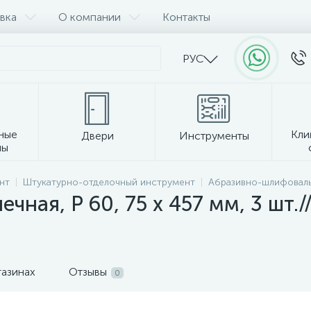
вка
О компании
Контакты
РУС
ные
Кли
Двери
Инструменты
лы
Прочее
нт
Штукатурно-отделочный инструмент
Абразивно-шлифовал
чная, P 60, 75 х 457 мм, 3 шт.
газинах
Отзывы
0