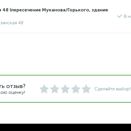
я 48 (пересечение Муканова/Горького, здание
В н
изанская 48
ть отзыв?
Сделайте выбор!
вою оценку!