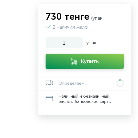
730 тенге
/упак
В наличии мало
-
+
упак
Купить
Определяем...
Наличный и безналичный
расчет, банковские карты