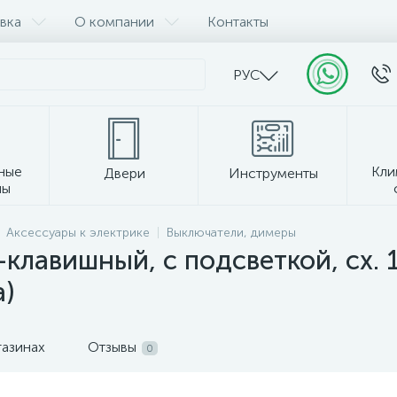
вка
О компании
Контакты
РУС
ные
Кли
Двери
Инструменты
лы
Прочее
Аксессуары к электрике
Выключатели, димеры
авишный, с подсветкой, сх. 1
)
газинах
Отзывы
0