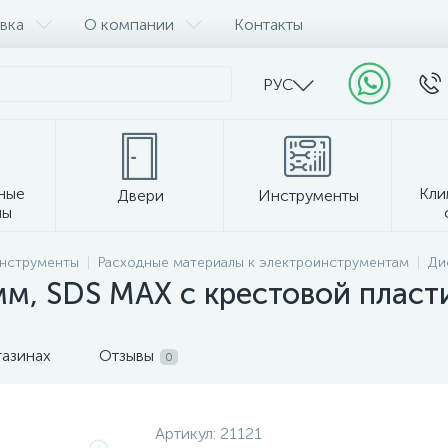
вка
О компании
Контакты
РУС
ные
Кли
Двери
Инструменты
лы
Прочее
инструменты
Расходные материалы к электроинструментам
Ди
 мм, SDS MAX c крестовой пласт
газинах
Отзывы
0
Артикул:
21121