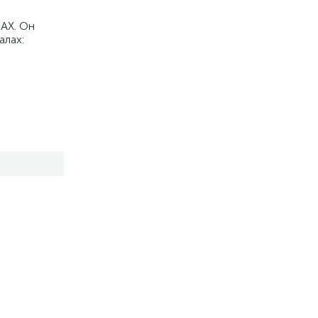
MAX. Он
алах: