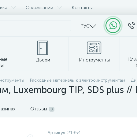
вка
О компании
Контакты
РУС
ные
Кли
Двери
Инструменты
лы
Прочее
инструменты
Расходные материалы к электроинструментам
Ди
мм, Luxembourg TIP, SDS plus 
газинах
Отзывы
0
Артикул:
21354